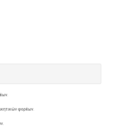
έων.
οικητικών φορέων.
ν.