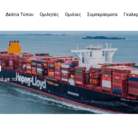
Δελτία Τύπου
Ομιλητές
Ομιλίες
Συμπεράσματα
Γκαλερ
m
ά με το Forum