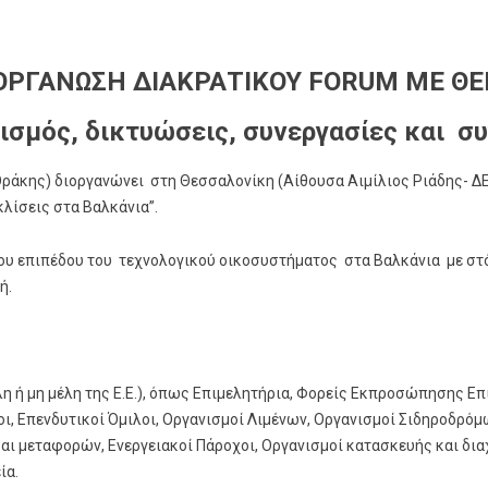
ΟΡΓΑΝΩΣΗ ΔΙΑΚΡΑΤΙΚΟΥ FORUM ΜΕ Θ
σμός, δικτυώσεις, συνεργασίες και συ
ράκης) διοργανώνει στη Θεσσαλονίκη (Αίθουσα Αιμίλιος Ριάδης- ΔΕ
λίσεις στα Βαλκάνια”.
ου επιπέδου του τεχνολογικού οικοσυστήματος στα Βαλκάνια με στ
ή.
 ή μη μέλη της Ε.Ε.), όπως Επιμελητήρια, Φορείς Εκπροσώπησης Επ
οι, Επενδυτικοί Όμιλοι, Οργανισμοί Λιμένων, Οργανισμοί Σιδηροδρό
 και μεταφορών, Ενεργειακοί Πάροχοι, Οργανισμοί κατασκευής και 
ία.