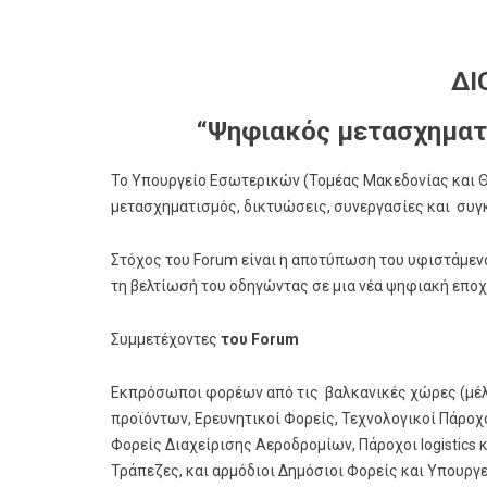
ΔΙ
“Ψηφιακός μετασχηματι
Το Υπουργείο Εσωτερικών (Τομέας Μακεδονίας και Θ
μετασχηματισμός, δικτυώσεις, συνεργασίες και συγκ
Στόχος του Forum είναι η αποτύπωση του υφιστάμεν
τη βελτίωσή του οδηγώντας σε μια νέα ψηφιακή εποχ
Συμμετέχοντες
του Forum
Εκπρόσωποι φορέων από τις βαλκανικές χώρες (μέλη
προϊόντων, Ερευνητικοί Φορείς, Τεχνολογικοί Πάροχ
Φορείς Διαχείρισης Αεροδρομίων, Πάροχοι logistics
Τράπεζες, και αρμόδιοι Δημόσιοι Φορείς και Υπουργε